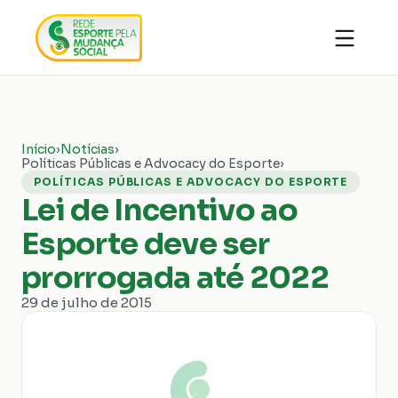
Quem somos
Organizações
Notícias
Ações
Conhecimentos
Transparência
Início
›
Notícias
›
Faça parte
Políticas Públicas e Advocacy do Esporte
›
Contato
POLÍTICAS PÚBLICAS E ADVOCACY DO ESPORTE
Lei de Incentivo ao
Doar
Esporte deve ser
prorrogada até 2022
29 de julho de 2015