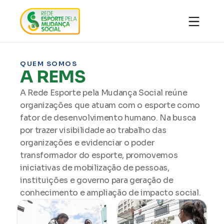
Quem somos
Organizações
Notícias
QUEM SOMOS
Ações
A REMS
Conhecimentos
Transparência
Faça parte
A Rede Esporte pela Mudança Social reúne
Contato
organizações que atuam com o esporte como
fator de desenvolvimento humano. Na busca
Doar
por trazer visibilidade ao trabalho das
organizações e evidenciar o poder
transformador do esporte, promovemos
iniciativas de mobilização de pessoas,
instituições e governo para geração de
conhecimento e ampliação de impacto social.