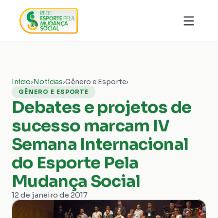
Quem somos
Organizações
Notícias
Ações
Conhecimentos
Transparência
Início
›
Notícias
›
Gênero e Esporte
›
Faça parte
Contato
GÊNERO E ESPORTE
Debates e projetos de
Doar
sucesso marcam IV
Semana Internacional
do Esporte Pela
Mudança Social
12 de janeiro de 2017