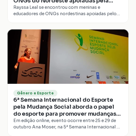
ONGs do Nordeste apoiadas pela
atleta
Rayssa Leal se encontrou com meninas e
educadores de ONGs nordestinas apoiadas pelo
programa Skate Pela Mudança Social, iniciativa que
incentiva a participação feminina no esporte.
Gênero e Esporte
6ª Semana Internacional do Esporte
pela Mudança Social aborda o papel
do esporte para promover mudanças
pós pandemia
Em edição online, evento ocorre entre 25 e 29 de
outubro Ana Moser, na 5ª Semana Internacional do
Esporte pela Mudança Social Com o intuito de...