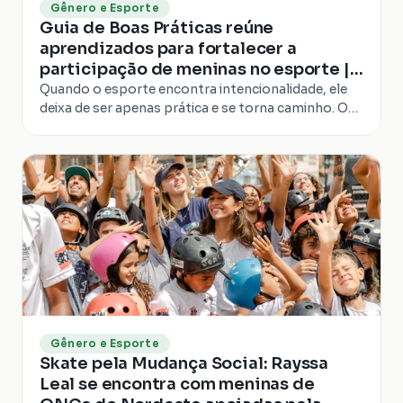
Gênero e Esporte
Guia de Boas Práticas reúne
aprendizados para fortalecer a
participação de meninas no esporte |
Programa Skate pela Mudança Social
Quando o esporte encontra intencionalidade, ele
deixa de ser apenas prática e se torna caminho. O
Programa Skate pela Mudança Social nasce desse...
Gênero e Esporte
Skate pela Mudança Social: Rayssa
Leal se encontra com meninas de