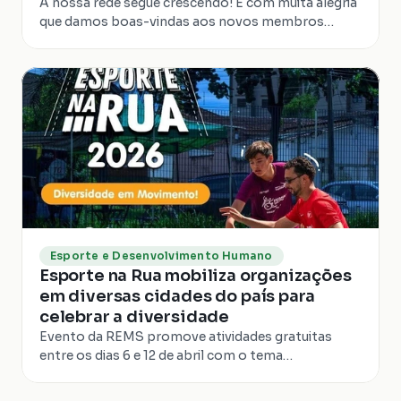
A nossa rede segue crescendo! É com muita alegria
que damos boas-vindas aos novos membros
observadores que passam a integrar a REMS,
somando...
Esporte e Desenvolvimento Humano
Esporte na Rua mobiliza organizações
em diversas cidades do país para
celebrar a diversidade
Evento da REMS promove atividades gratuitas
entre os dias 6 e 12 de abril com o tema
“Diversidade em Movimento” Entre os dias 6 e 12 de
abril,...