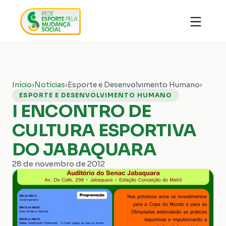
Quem somos
Organizações
Notícias
Ações
Conhecimentos
Transparência
Início
›
Notícias
›
Esporte e Desenvolvimento Humano
›
Faça parte
Contato
ESPORTE E DESENVOLVIMENTO HUMANO
I ENCONTRO DE
Doar
CULTURA ESPORTIVA
DO JABAQUARA
28 de novembro de 2012