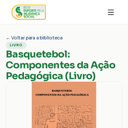
Quem somos
Organizações
Notícias
← Voltar para a biblioteca
Ações
Conhecimentos
LIVRO
Transparência
Faça parte
Basquetebol:
Contato
Componentes da Ação
Doar
Pedagógica (Livro)