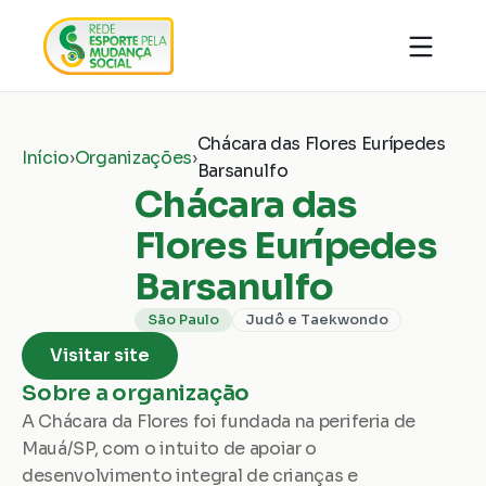
Quem somos
Organizações
Notícias
Chácara das Flores Eurípedes 
Ações
Início
›
Organizações
›
Conhecimentos
Barsanulfo
Transparência
Faça parte
Chácara das 
Contato
Flores Eurípedes 
Doar
Barsanulfo
São Paulo
Judô e Taekwondo
Visitar site
Sobre a organização
A Chácara da Flores foi fundada na periferia de 
Mauá/SP, com o intuito de apoiar o 
desenvolvimento integral de crianças e 