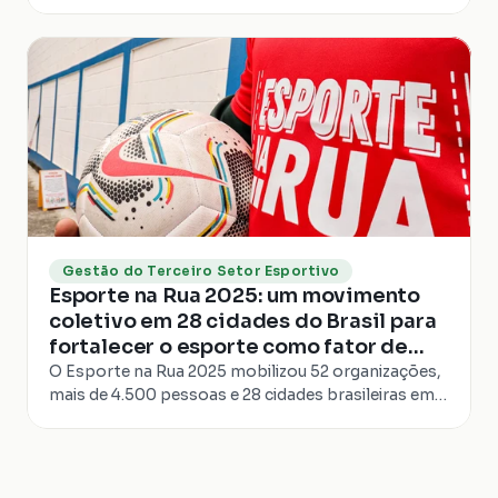
meio do esporte. Tudo isso está reunido em
nosso...
Gestão do Terceiro Setor Esportivo
Esporte na Rua 2025: um movimento
coletivo em 28 cidades do Brasil para
fortalecer o esporte como fator de
desenvolvimento humano
O Esporte na Rua 2025 mobilizou 52 organizações,
mais de 4.500 pessoas e 28 cidades brasileiras em
ações gratuitas sobre natureza, bem viver e
desenvolvimento humano.