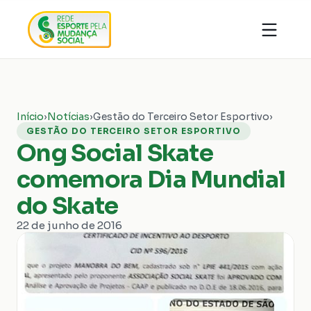
Quem somos
Organizações
Notícias
Ações
Conhecimentos
Transparência
Início
›
Notícias
›
Gestão do Terceiro Setor Esportivo
›
Faça parte
Contato
GESTÃO DO TERCEIRO SETOR ESPORTIVO
Ong Social Skate
Doar
comemora Dia Mundial
do Skate
22 de junho de 2016