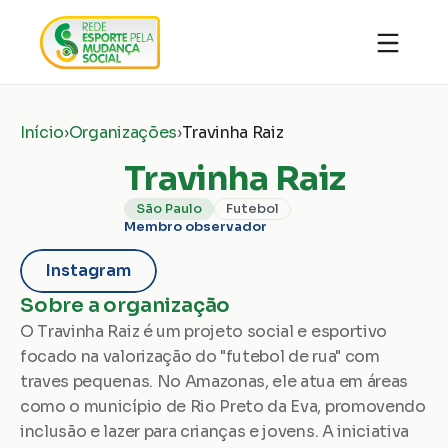
Quem somos
Organizações
Notícias
Início
›
Organizações
›
Travinha Raiz
Ações
Conhecimentos
Transparência
Travinha Raiz
Faça parte
Contato
São Paulo
Futebol
Membro observador
Doar
Instagram
Sobre a organização
O Travinha Raiz é um projeto social e esportivo 
focado na valorização do "futebol de rua" com 
traves pequenas. No Amazonas, ele atua em áreas 
como o município de Rio Preto da Eva, promovendo 
inclusão e lazer para crianças e jovens. A iniciativa 