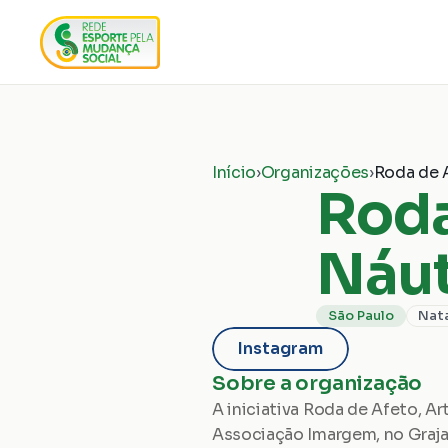
Início
›
Organizações
›
Roda de A
Roda
Náut
São Paulo
Nat
Instagram
Sobre a organização
A iniciativa Roda de Afeto, A
Associação Imargem, no Grajaú