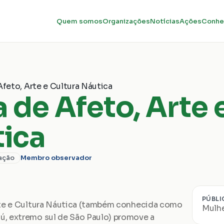
Quem somos
Organizações
Notícias
Ações
Conhe
feto, Arte e Cultura Náutica
 de Afeto, Arte e
ica
ação
Membro observador
PÚBLI
rte e Cultura Náutica (também conhecida como 
Mulh
, extremo sul de São Paulo) promove a 