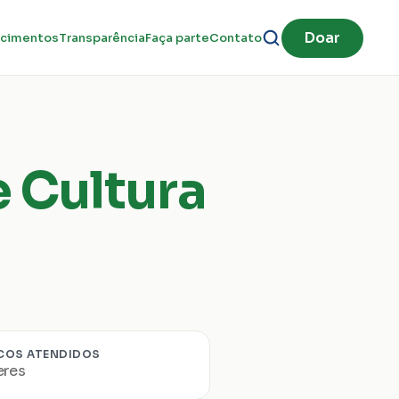
Doar
cimentos
Transparência
Faça parte
Contato
 Cultura 
COS ATENDIDOS
eres