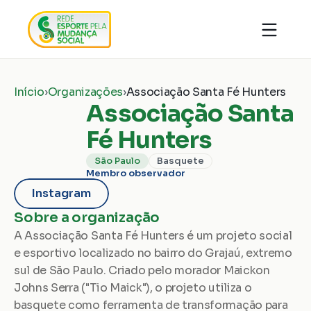
Quem somos
Organizações
Notícias
Início
›
Organizações
›
Associação Santa Fé Hunters
Ações
Conhecimentos
Associação Santa 
Transparência
Faça parte
Contato
Fé Hunters
São Paulo
Basquete
Doar
Membro observador
Instagram
Sobre a organização
A Associação Santa Fé Hunters é um projeto social 
e esportivo localizado no bairro do Grajaú, extremo 
sul de São Paulo. Criado pelo morador Maickon 
Johns Serra ("Tio Maick"), o projeto utiliza o 
basquete como ferramenta de transformação para 