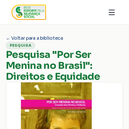
Quem somos
Organizações
Notícias
← Voltar para a biblioteca
Ações
Conhecimentos
PESQUISA
Transparência
Faça parte
Pesquisa "Por Ser
Contato
Menina no Brasil":
Doar
Direitos e Equidade