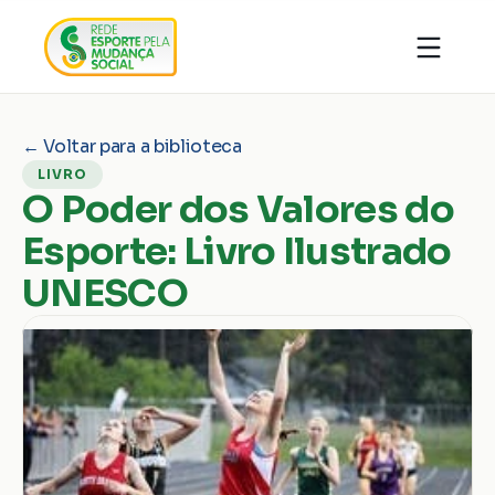
Quem somos
Organizações
Notícias
← Voltar para a biblioteca
Ações
Conhecimentos
LIVRO
Transparência
Faça parte
O Poder dos Valores do
Contato
Esporte: Livro Ilustrado
Doar
UNESCO